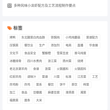
10
多种风味小龙虾配方及工艺流程制作要点
标签
烤鸭
东北酸菜白肉血肠
铁锅炖
小鸡炖蘑菇
菜谱配方
压锅菜
餐饮业
生产
添加剂
电商
直播
华食展
文化节
食品安全
蟹酿橙
雪菜豆皮
首乌炖蛋
冰糖排骨
四川水煮肉
浙江菜
扬州菜
烧烤
老北京涮羊肉
食谱
浙菜
火锅酱料
火锅底料
红焖羊肉
调味汁
菜谱
川菜
标准
江苏菜
工艺
炸鸡粉
炸鸡
菜系
餐饮
饼干
茶饮
榨菜
加工
食品
豆瓣酱
麻婆豆腐
淮扬菜
湘菜
福鼎菜
面条
大米