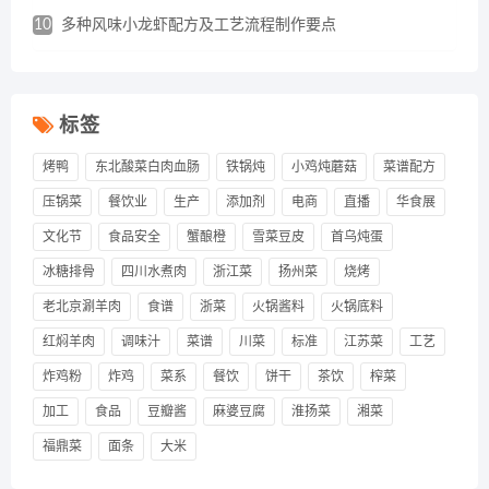
10
多种风味小龙虾配方及工艺流程制作要点
标签
烤鸭
东北酸菜白肉血肠
铁锅炖
小鸡炖蘑菇
菜谱配方
压锅菜
餐饮业
生产
添加剂
电商
直播
华食展
文化节
食品安全
蟹酿橙
雪菜豆皮
首乌炖蛋
冰糖排骨
四川水煮肉
浙江菜
扬州菜
烧烤
老北京涮羊肉
食谱
浙菜
火锅酱料
火锅底料
红焖羊肉
调味汁
菜谱
川菜
标准
江苏菜
工艺
炸鸡粉
炸鸡
菜系
餐饮
饼干
茶饮
榨菜
加工
食品
豆瓣酱
麻婆豆腐
淮扬菜
湘菜
福鼎菜
面条
大米