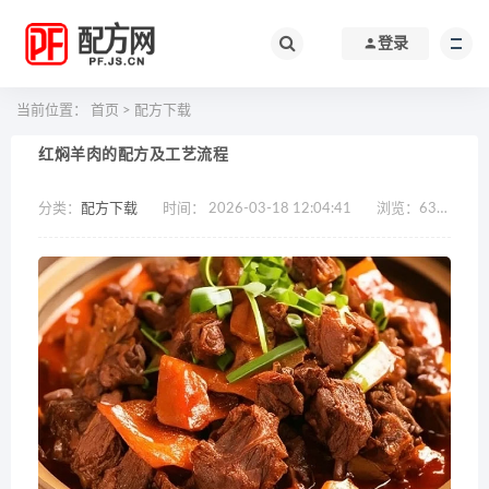
登录
当前位置：
首页
>
配方下载
红焖羊肉的配方及工艺流程
分类：
配方下载
时间： 2026-03-18 12:04:41
浏览：
630
作