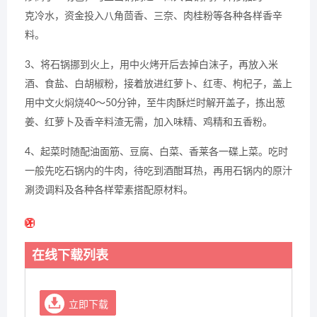
克冷水，资金投入八角茴香、三奈、肉桂粉等各种各样香辛
料。
3、将石锅挪到火上，用中火烤开后去掉白沫子，再放入米
酒、食盐、白胡椒粉，接着放进红萝卜、红枣、枸杞子，盖上
用中文火焖烧40～50分钟，至牛肉酥烂时解开盖子，拣出葱
姜、红萝卜及香辛料渣无需，加入味精、鸡精和五香粉。
4、起菜时随配油面筋、豆腐、白菜、香莱各一碟上菜。吃时
一般先吃石锅内的牛肉，待吃到酒酣耳热，再用石锅内的原汁
涮烫调料及各种各样荤素搭配原材料。
在线下载列表
立即下载