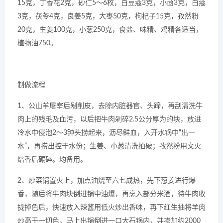
15克，丁香花2克，砂仁5～6枚，白豆蔻3克，小茴3克，白蔻
3克，茯苓4克，良姜5克，大枣50克，枸杞子15克，孜然粉
20克，生姜100克，小葱250克，食盐、味精、鸡精各适当，
植物油750。
制做流程
1、公山羊屠宰后剐削皮，去除内脏器官、头蹄，再刮清洗牛
肉上的残毛及血污，以后把牛肉剁碎2.5公分厚为的块，放进
冷水中侵泡2～3钟头捞起来，沥尽鲜血，入开水锅中“出一
水”，再捞出控干水份；生姜、小葱清洗拍破；孜然粉用文火
焙香后碾碎。均备用。
2、炒菜锅置火上，加点油烧至六七成热，先下葱姜进行爆
香，随后将牛肉块倒进锅中油爆，再烹入部分米酒，待牛肉收
拢掉色后，快速放入辣酱用低火炒出香味，再下红生抽将羊肉
炒高于一切色，马上出锅倒进一口大石锅内，并掺加约2000