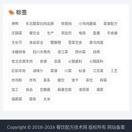
标签
烤鸭
东北酸菜白肉血肠
铁锅炖
小鸡炖蘑菇
菜谱配方
压锅菜
餐饮业
生产
添加剂
电商
直播
华食展
文化节
食品安全
蟹酿橙
雪菜豆皮
首乌炖蛋
冰糖排骨
四川水煮肉
浙江菜
扬州菜
烧烤
老北京涮羊肉
食谱
浙菜
火锅酱料
火锅底料
红焖羊肉
调味汁
菜谱
川菜
标准
江苏菜
工艺
炸鸡粉
炸鸡
菜系
餐饮
饼干
茶饮
榨菜
加工
食品
豆瓣酱
麻婆豆腐
淮扬菜
湘菜
福鼎菜
面条
大米
Copyright © 2018-2026 餐饮配方技术网 版权所有 网站备案