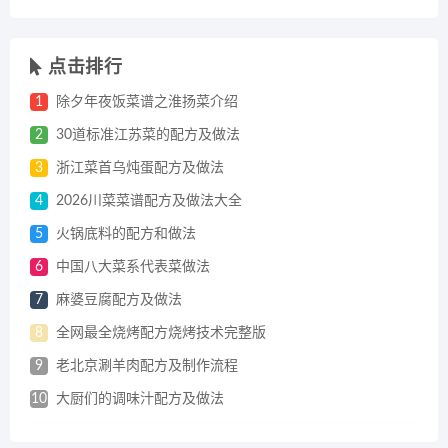
点击排行
1
除夕年夜饭菜谱之淮扬菜介绍
2
30道标准江苏菜的配方及做法
3
浙江菜首乌炖蛋配方及做法
4
2026川菜菜谱配方及做法大全
5
火锅底料的配方和做法
6
中国八大菜系代表菜做法
7
麻婆豆腐配方及做法
8
全网最全烧烤配方烧烤技术完整版
9
老北京涮羊肉配方及制作流程
10
大厨们的调味汁配方及做法