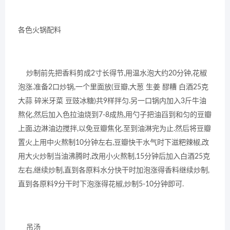
各色火锅配料
炒制前先把香料剪成2寸长得节,用温水泡大约20分钟,花椒
泡涨.准备2口炒锅,一个里面放(豆瓣,大葱 生姜 醪糟 白酒25克
大蒜 碎米牙菜 豆豉冰糖)共9样拌匀.另一口锅内加入3斤牛油
熬化,然后加入色拉油烧到7-8成热,用勺子把油舀到和匀的豆瓣
上面,边淋油边搅拌,以免豆瓣焦化.至到油淋完为止.然后将豆瓣
置火上用中火熬制10分钟左右,豆瓣快干水气时下滋粑辣椒,改
用大火炒制当油沸腾时,改用小火熬制,15分钟后加入白酒25克
左右,继续炒制,直到各原料水分快干时加泡涨得香料继续炒制,
直到各原料9分干时下泡涨得花椒,炒制5-10分钟即可.
吊汤