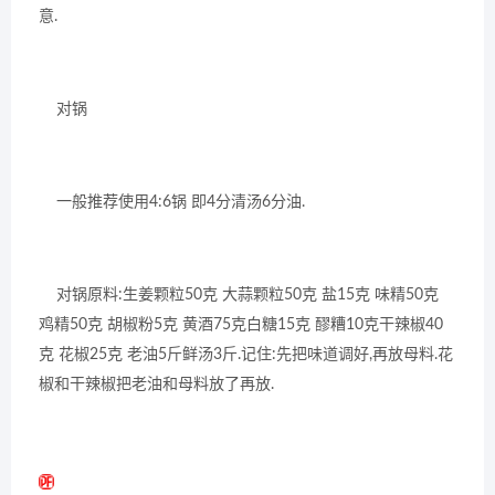
意.
对锅
一般推荐使用4:6锅 即4分清汤6分油.
对锅原料:生姜颗粒50克 大蒜颗粒50克 盐15克 味精50克
鸡精50克 胡椒粉5克 黄酒75克白糖15克 醪糟10克干辣椒40
克 花椒25克 老油5斤鲜汤3斤.记住:先把味道调好,再放母料.花
椒和干辣椒把老油和母料放了再放.