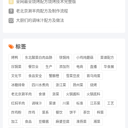
8
全网最全烧烤配方烧烤技术完整版
9
老北京涮羊肉配方及制作流程
10
大厨们的调味汁配方及做法
标签
烤鸭
东北酸菜白肉血肠
铁锅炖
小鸡炖蘑菇
菜谱配方
压锅菜
餐饮业
生产
添加剂
电商
直播
华食展
文化节
食品安全
蟹酿橙
雪菜豆皮
首乌炖蛋
冰糖排骨
四川水煮肉
浙江菜
扬州菜
烧烤
老北京涮羊肉
食谱
浙菜
火锅酱料
火锅底料
红焖羊肉
调味汁
菜谱
川菜
标准
江苏菜
工艺
炸鸡粉
炸鸡
菜系
餐饮
饼干
茶饮
榨菜
加工
食品
豆瓣酱
麻婆豆腐
淮扬菜
湘菜