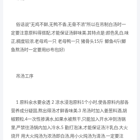
俗话说"无鸡不鲜,无鸭不香,无骨不浓"所以在吊制白汤时一
定要注意原料得搭配,才能保证汤鲜味美.其特点是:颜色乳白,味
正,稠度较浓.老母鸡一只 老母鸭一只 猪骨头15斤 鲫鱼4斤(鲫
鱼熬汤时一定要用纱布包好)
吊汤工序
1 原料氽水要氽透 2 凉水浸泡原料1个小时,使各原料内部各
营养成分疑固,熬出得汤才鲜香味美.3 吊汤时加入姜葱料酒,胡
椒颗粒.4一次性掺满水,如果水被熬干,只能加入开水冲到汤锅
里,严禁往汤锅内加入冷水.5 勤打泡沫,才能保证汤汁乳白.大火
烧开 用大火炖汤为浓汤即白汤,用小火炖汤为清汤.一定要注