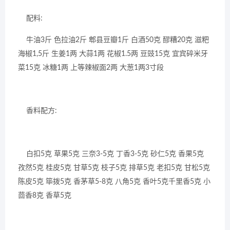
配料:
牛油3斤 色拉油2斤 郫县豆瓣1斤 白酒50克 醪糟20克 滋粑
海椒1,5斤 生姜1两 大蒜1两 花椒1.5两 豆豉15克 宜宾碎米牙
菜15克 冰糖1两 上等辣椒面2两 大葱1两3寸段
香料配方:
白扣5克 草果5克 三奈3-5克 丁香3-5克 砂仁5克 香果5克
孜然5克 桂皮5克 甘草5克 枝子5克 排草5克 老扣5克 甘松5克
陈皮5克 筚拨5克 香茅草5-8克 八角5克 香叶5克千里香5克 小
茴香8克 香草5克