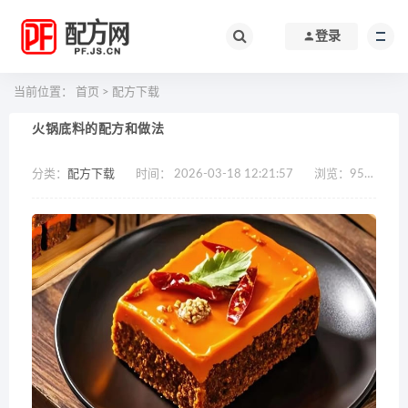
登录
当前位置：
首页
>
配方下载
火锅底料的配方和做法
分类：
配方下载
时间： 2026-03-18 12:21:57
浏览：
952
作